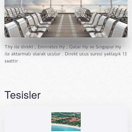
Thy ile direkt , Emirrates Hy , Qatar Hy ve Singapur Hy
ile aktarmalı olarak uculur . Direkt ucus suresi yaklaşık 13
saattir .
Tesisler