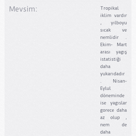
Mevsim:
Tropikal
iklim vardır
, yılboyu
sıcak ve
nemlidir .
Ekim- Mart
arası yagış
istatistiği
daha
yukarıdadır
. Nisan-
Eylul
döneminde
ise yagıslar
gorece daha
az olup ,
nem de
daha