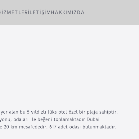
HİZMETLER
İLETİŞİM
HAKKIMIZDA
er alan bu 5 yıldızlı lüks otel özel bir plaja sahiptir.
syonu, odaları ile beğeni toplamaktadır Dubai
se 20 km mesafededir. 617 adet odası bulunmaktadır.